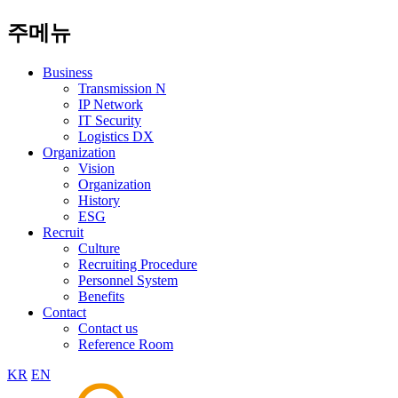
주메뉴
Business
Transmission N
IP Network
IT Security
Logistics DX
Organization
Vision
Organization
History
ESG
Recruit
Culture
Recruiting Procedure
Personnel System
Benefits
Contact
Contact us
Reference Room
KR
EN